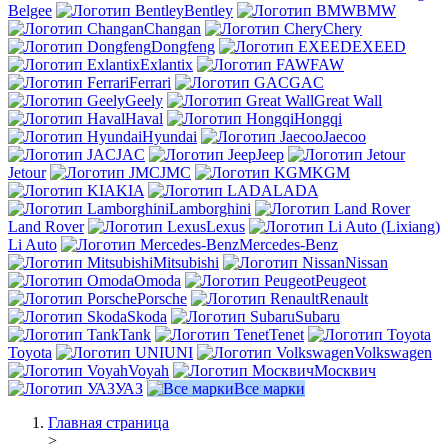
Belgee
Bentley
BMW
Changan
Chery
Dongfeng
EXEED
Exlantix
FAW
Ferrari
GAC
Geely
Great Wall
Haval
Hongqi
Hyundai
Jaecoo
JAC
Jeep
Jetour
JMC
KGM
KIA
LADA
Lamborghini
Land Rover
Lexus
Li Auto
Mercedes-Benz
Mitsubishi
Nissan
Omoda
Peugeot
Porsche
Renault
Skoda
Subaru
Tank
Tenet
Toyota
UNI
Volkswagen
Voyah
Москвич
УАЗ
Все марки
Главная страница
>