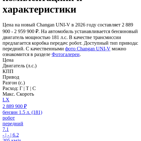
характеристики
Цена на новый Changan UNI-V в 2026 году составляет 2 889
900 - 2 959 900 ₽. На автомобиль устанавливается бензиновый
двигатель мощностью 181 л.c. В качестве трансмиссии
предлагается коробка передач: робот. Доступный тип привода:
передний. С качественными
фото Changan UNI-V
можно
ознакомится в разделе
Фотогалереи
.
Цена
Двигатель (л.с.)
КПП
Привод
Разгон (с.)
Расход: Г | Т | С
Макс. Скороть
LX
2 889 900 ₽
бензин 1.5 л. (181)
робот
передний
7.1
- | - | 6.2
205 км/ч