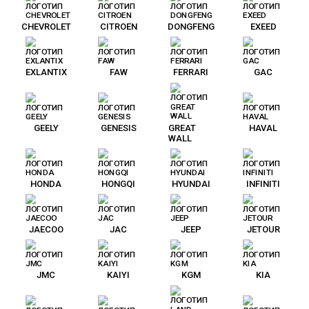
CHEVROLET
CITROEN
DONGFENG
EXEED
EXLANTIX
FAW
FERRARI
GAC
GEELY
GENESIS
GREAT
HAVAL
WALL
HONDA
HONGQI
HYUNDAI
INFINITI
JAECOO
JAC
JEEP
JETOUR
JMC
KAIYI
KGM
KIA