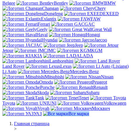
Belgee
Bentley
BMW
Changan
Chery
Dongfeng
EXEED
Exlantix
FAW
Ferrari
GAC
Geely
Great Wall
Haval
Hongqi
Hyundai
Jaecoo
JAC
Jeep
Jetour
JMC
KGM
KIA
LADA
Lamborghini
Land Rover
Lexus
Li Auto
Mercedes-Benz
Mitsubishi
Nissan
Omoda
Peugeot
Porsche
Renault
Skoda
Subaru
Tank
Tenet
Toyota
UNI
Volkswagen
Voyah
Москвич
УАЗ
Все марки
Главная страница
>