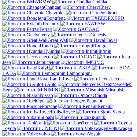
BMW
Cadillac
Changan
Chery
Chevrolet
Citroen
Dongfeng
EXEED
Exlantix
FAW
Ferrari
GAC
Geely
Genesis
Great Wall
Haval
Honda
Hongqi
Hyundai
Infiniti
Jaecoo
JAC
Jeep
Jetour
JMC
Kaiyi
KIA
LADA
Lamborghini
Land Rover
Lexus
Li Auto
Mercedes-
Benz
MINI
Mitsubishi
Nissan
Omoda
Opel
Peugeot
Porsche
Renault
Rolls-Royce
Skoda
Subaru
Suzuki
Tank
Tenet
Toyota
UNI
Volkswagen
Volvo
Voyah