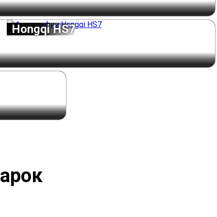
Hongqi HS7
марок