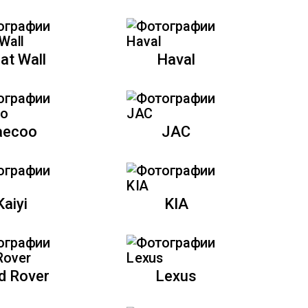
at Wall
Haval
aecoo
JAC
Kaiyi
KIA
d Rover
Lexus