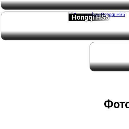
Hongqi HS5
Фото