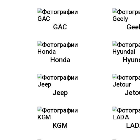
GAC
Gee
Honda
Hyun
Jeep
Jeto
KGM
LAD