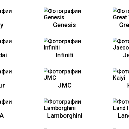
ly
Genesis
Gre
dai
Infiniti
J
ur
JMC
A
Lamborghini
Lan