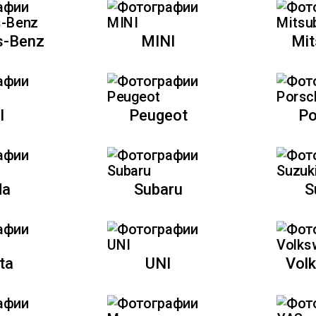
s-Benz
MINI
Mit
l
Peugeot
Po
da
Subaru
S
ta
UNI
Vol