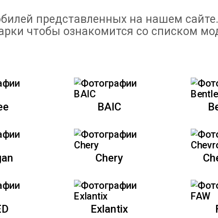
билей представленных на нашем сайте
арки чтобы ознакомится со списком мо
ee
BAIC
B
gan
Chery
Ch
ED
Exlantix