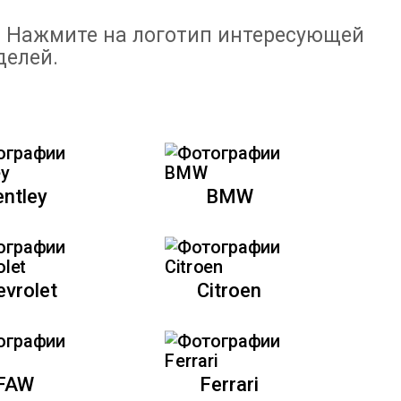
. Нажмите на логотип интересующей
делей.
entley
BMW
evrolet
Citroen
FAW
Ferrari