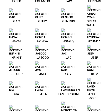
EXEED
EXLANTIX
FAW
FERRARI
GAC
GEELY
GENESIS
GREAT
WALL
HAVAL
HONDA
HONGQI
HYUNDAI
INFINITI
JAECOO
JAC
JEEP
JETOUR
JMC
KAIYI
KGM
KIA
LADA
LAMBORGHINI
LAND
ROVER