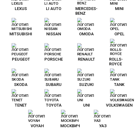
LEXUS
LI AUTO
MERCEDES-
MINI
BENZ
MITSUBISHI
NISSAN
OMODA
OPEL
PEUGEOT
PORSCHE
RENAULT
ROLLS-
ROYCE
SKODA
SUBARU
SUZUKI
TANK
TENET
TOYOTA
UNI
VOLKSWAGEN
VOYAH
МОСКВИЧ
УАЗ